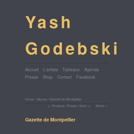
Yash
Godebski
Accueil
L'artiste
Tableaux
Agenda
Presse
Shop
Contact
Facebook
Home
/
Albums
/
Gazette de Montpellier
Previous
/
Presse
/
Next
Share
Gazette de Montpellier